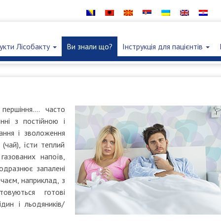
укти Лісобакту
Ви знали що?
Інструкція для пацієнтів
 першіння…. часто
нні з постійною і
ання і зволоження
 (чай), їсти теплий
 газованих напоїв,
подразнює запалені
чаєм, наприклад, з
товуються готові
ідин і льодяників/