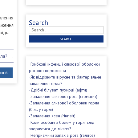
алення
Search
аження
Search
відь.
for:
рла?
→
Грибкові інфекції слизової оболонки
ротової порожнини
book
Як відрізнити вірусне та бактеріальне
запалення горла?
Дрібні білуваті пухирці (афти)
Запалення слизової рота (стоматит)
Запалення слизової оболонки горла
(біль у горлі)
Запалення ясен (гінгівіт)
Коли особам з болем у горлі слід
звернутися до лікаря?
Неприємний запах з рота (галітоз)