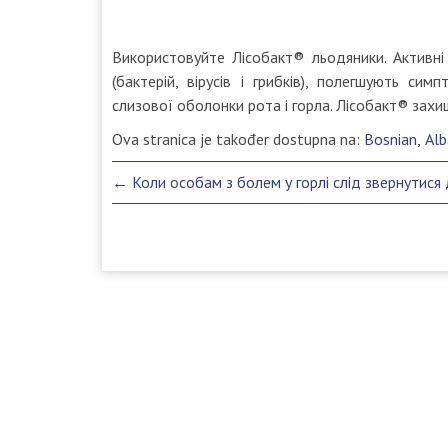
Використовуйте Лісобакт® льодяники. Активні
(бактерій, вірусів і грибків), полегшують си
слизової оболонки рота і горла. Лісобакт® захищ
Ova stranica je također dostupna na:
Bosnian
Alb
Post
←
Коли особам з болем у горлі слід звернутися 
navigation