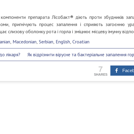
 компоненти препарата Лісобакт® діють проти збудників зап
мптоми, пригнічують процес запалення і сприяють загоєнню ур
ає слизову оболонку рота і горла і зміцнює місцеву імунну відпо
anian
Macedonian
Serbian
English
Croatian
до лікаря?
Як відрізнити вірусне та бактеріальне запалення го
7
Face
SHARES