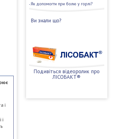
Як допомогти при болю у горлі?
Ви знали що?
Подивіться відеоролик про
ЛІСОБАКТ®
рює
а і
 і
ть