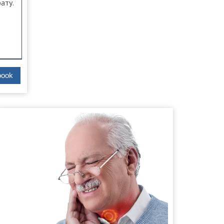
ату.
book