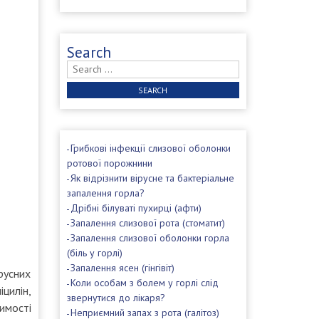
Search
Search
for:
Грибкові інфекції слизової оболонки
ротової порожнини
Як відрізнити вірусне та бактеріальне
запалення горла?
Дрібні білуваті пухирці (афти)
Запалення слизової рота (стоматит)
Запалення слизової оболонки горла
(біль у горлі)
Запалення ясен (гінгівіт)
русних
Коли особам з болем у горлі слід
іцилін,
звернутися до лікаря?
имості
Неприємний запах з рота (галітоз)