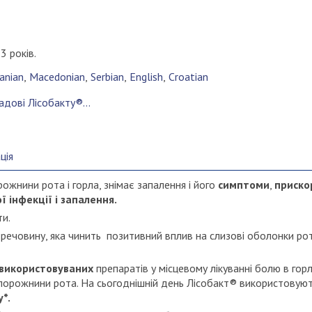
3 років.
anian
Macedonian
Serbian
English
Croatian
ладові Лісобакту®…
ція
ожнини рота і горла, знімає запалення і його
симптоми
,
приско
ї інфекції і запалення.
ти.
 речовину, яка чинить позитивний вплив на слизові оболонки рот
використовуваних
препаратів у місцевому лікуванні болю в горлі
 порожнини рота. На сьогоднішній день Лісобакт® використовую
*.