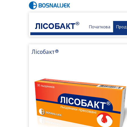
Початкова
Прод
Лісобакт®