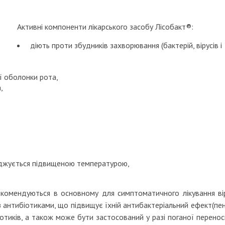
Активні компоненти лікарського засобу Лісобакт®:
діють проти збудників захворювання (бактерій, вірусів і
ї оболонки рота,
,
воджується підвищеною температурою,
 рекомендуються в основному для симптоматичного лікування ві
з антибіотиками, що підвищує їхній антибактеріальний ефект(пен
отиків, а також може бути застосований у разі поганої перенос