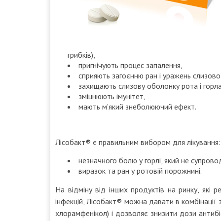
грибків),
пригнічують процес запалення,
сприяють загоєнню ран і уражень слизово
захищають слизову оболонку рота і горла
зміцнюють імунітет,
мають м’який знеболюючий ефект.
Лісобакт® є правильним вибором для лікування:
незначного болю у горлі, який не супро
виразок та ран у ротовій порожнині.
На відміну від інших продуктів на ринку, які
інфекцій, Лісобакт® можна давати в комбінації 
хлорамфенікол) і дозволяє знизити дози антибі