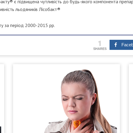
акту® є підвищена чутливість до будь-якого компонента препар
ивність льодяників Лісобакт®
ту за період 2000-2015 рр.
1
Face
SHARES