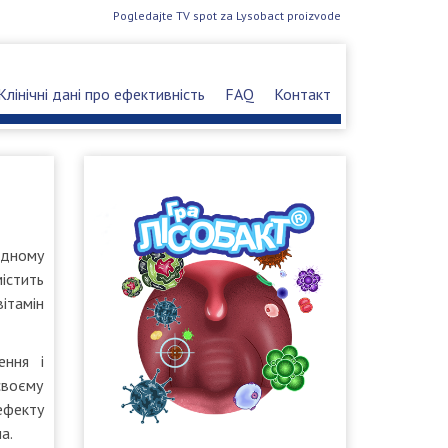
Pogledajte TV spot za Lysobact proizvode
Клінічні дані про ефективність
FAQ
Контакт
одному
містить
ітамін
ення і
своєму
фекту
а.