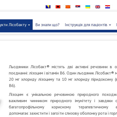
укти Лісобакту
Ви знали що?
Інструкція для пацієнтів
Льодяники Лісобакт® містять дві активні речовини в 
поєднанні: лізоцим і вітамін В6. Один льодяник Лісобакт® 
20 мг хлориду лізоциму та 10 мг хлориду піридоксину (в
В6).
Лізоцим є унікальною речовиною природного походж
важливим чинником природного імунітету і завдяки 
багатопрофільному корисному терапевтичному е
допомагає захистити і загоїти слизову оболонку рота і горл