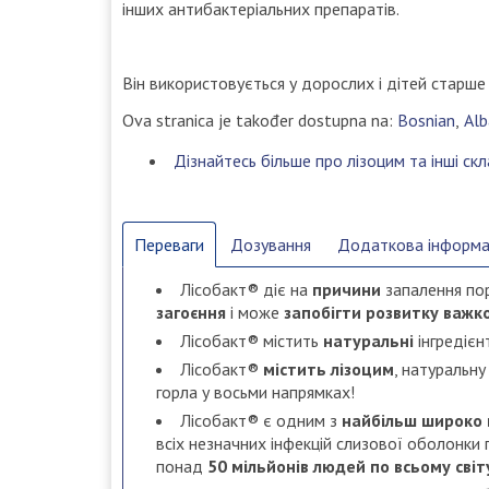
інших антибактеріальних препаратів.
Він використовується у дорослих і дітей старше 
Ova stranica je također dostupna na:
Bosnian
Alb
Дізнайтесь більше про лізоцим та інші ск
Переваги
Дозування
Додаткова інформа
Лісобакт® діє на
причини
запалення пор
загоєння
і може
запобігти
розвитку важко
Лісобакт® містить
натуральні
інгредієн
Лісобакт®
містить лізоцим
, натуральну
горла у восьми напрямках!
Лісобакт® є одним з
найбільш широко 
всіх незначних інфекцій слизової оболонки
понад
50 мільйонів людей по всьому світу