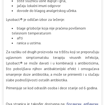
štite sluznicu usne duplje i grla,
jačaju lokalni imuni odgovor
dovode do blagog analgetskog učinka.
Lysobact® je odličan izbor za lečenje:
blage grlobolje koja nije praćena povišenom
telesnom temperaturom
afti
ranica u ustima.
Za razliku od drugih proizvoda na tržištu koji se preporučuju
uglavnom simptomatsku terapiju virusnih infekcija,
Lysobact® se može davati i u kombinaciji s antibioticima,
što poboljšava njihov antibakterijski efekt i omogućava
smanjenje doze antibiotika, a može se primieniti i u slučaju
slabe podnošljivosti ostalih antibiotika.
Primenjuje se kod odraslih osoba i dece starije od 6 godina.
Ova stranica je također dostupna na:
босански
албански