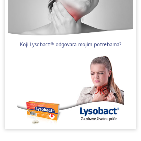
Koji Lysobact® odgovara mojim potrebama?