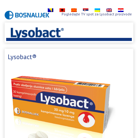
Pogledajte TV spot za Lysobact proizvode
Lysobact®