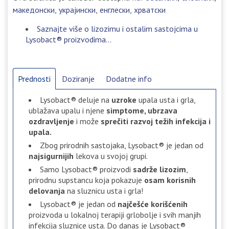
македонски
украјински
енглески
хрватски
Saznajte više o lizozimu i ostalim sastojcima u
Lysobact® proizvodima...
Prednosti
Doziranje
Dodatne info
Lysobact® deluje na
uzroke
upala usta i grla,
ublažava upalu i njene
simptome, ubrzava
ozdravljenje
i može
sprečiti razvoj težih infekcija i
upala.
Zbog prirodnih sastojaka, Lysobact® je jedan od
najsigurnijih
lekova u svojoj grupi.
Samo Lysobact® proizvodi
sadrže lizozim
,
prirodnu supstancu koja pokazuje
osam korisnih
delovanja
na sluznicu usta i grla!
Lysobact® je jedan od
najčešće korišćenih
proizvoda u lokalnoj terapiji grlobolje i svih manjih
infekcija sluznice usta. Do danas je Lysobact®