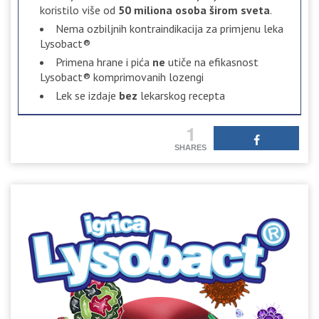
koristilo više od
50 miliona osoba širom sveta
.
Nema ozbiljnih kontraindikacija za primjenu leka
Lysobact®
Primena hrane i pića
ne
utiče na efikasnost
Lysobact® komprimovanih lozengi
Lek se izdaje
bez
lekarskog recepta
1
SHARES