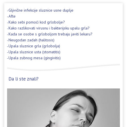
Gljivične infekcije sluznice usne duplje
Afte
Kako sebi pomoći kod grlobolje?
Kako razlikovati virusnu i bakterijsku upalu grla?
Kada se osobe s grloboljom trebaju javiti lekaru?
Neugodan zadah (halitosis)
Upala sluznice grla (grlobolja)
Upala sluznice usta (stomatitis)
Upala zubnog mesa (gingivitis)
Da li ste znali?