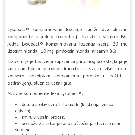
Lysobact® komprimovane lozenge sadrže dve aktivne
komponente u jednoj formulaciji: lizozim i vitamin B6.
Jedna Lysobact® komprimovana lozenga sadrži 20 mg
lizozim hlorida i 10 mg piridoksin hlorida (vitamin B6).
Lizozim je jedinstvena supstanca prirodnog porekla, koja je
značajan faktor prirodnog imuniteta i svojim višestrukim
korisnim terapijskim delovanjima pomaže u zaštiti i
ozdravljenju sluznice usta i grla.
Aktivne komponente leka Lysobact®:
deluju protiv uzročnika upale (bakterija, virusa i
gljivica),
smiruju upalni proces,
pomažu zarastanje rana i oštećenja sluznice usne
šupljine,