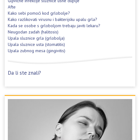
Gljivične infekcije sluznice usne duplje
Afte
Kako sebi pomoći kod grlobolje?
Kako razlikovati virusnu i bakterijsku upalu grla?
Kada se osobe s grloboljom trebaju javiti lekaru?
Neugodan zadah (halitosis)
Upala sluznice grla (grlobolja)
Upala sluznice usta (stomatitis)
Upala zubnog mesa (gingivitis)
Da li ste znali?