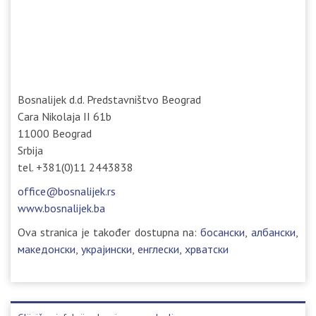
Bosnalijek d.d. Predstavništvo Beograd
Cara Nikolaja II 61b
11000 Beograd
Srbija
tel. +381(0)11 2443838
office@bosnalijek.rs
www.bosnalijek.ba
Ova stranica je također dostupna na:
босански
албански
македонски
украјински
енглески
хрватски