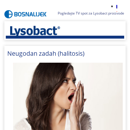
Pogledajte TV spot za Lysobact proizvode
Neugodan zadah (halitosis)