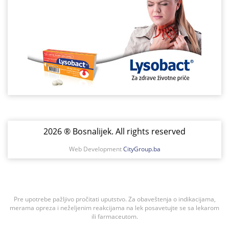
2026 ® Bosnalijek. All rights reserved
Web Development
CityGroup.ba
Pre upotrebe pažljivo pročitati uputstvo. Za obaveštenja o indikacijama,
merama opreza i neželjenim reakcijama na lek posavetujte se sa lekarom
ili farmaceutom.