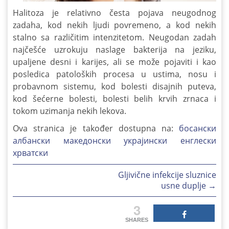
Halitoza je relativno česta pojava neugodnog
zadaha, kod nekih ljudi povremeno, a kod nekih
stalno sa različitim intenzitetom. Neugodan zadah
najčešće uzrokuju naslage bakterija na jeziku,
upaljene desni i karijes, ali se može pojaviti i kao
posledica patoloških procesa u ustima, nosu i
probavnom sistemu, kod bolesti disajnih puteva,
kod šećerne bolesti, bolesti belih krvih zrnaca i
tokom uzimanja nekih lekova.
Ova stranica je također dostupna na:
босански
албански
македонски
украјински
енглески
хрватски
Post
Gljivične infekcije sluznice
navigation
usne duplje
→
3
SHARES