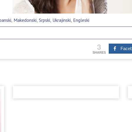
banski
Makedonski
Srpski
Ukrajinski
Engleski
3
Face
SHARES