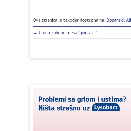
Ova stranica je također dostupna na:
Bosanski
Al
Post
←
Upala zubnog mesa (gingivitis)
navigation