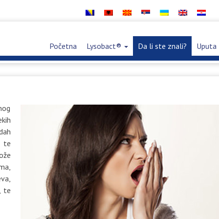
Početna
Lysobact®
Da li ste znali?
Uputa 
nog
kih
dah
 te
ože
ima,
eva,
, te