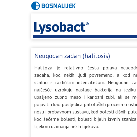
Neugodan zadah (halitosis)
Halitoza je relativno česta pojava neugod
zadaha, kod nekih ljudi povremeno, a kod ne
stalno s različitim intenzitetom. Neugodan za
najčešće uzrokuju naslage bakterija na jeziku
upaljeno zubno meso i kariozni zubi, ali se m
pojaviti i kao posljedica patoloških procesa u ust
nosu i probavnom sustavu, kod bolesti dišnih put
kod šećerne bolesti, bolesti bijelih krvnih stanica
tijekom uzimanja nekih lijekova.