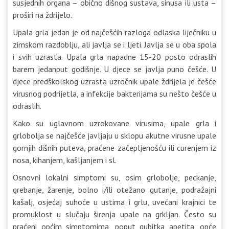
susjednih organa – obično dišnog sustava, sinusa ili usta –
proširi na ždrijelo.
Upala grla jedan je od najčešćih razloga odlaska liječniku u
zimskom razdoblju, ali javlja se i ljeti. Javlja se u oba spola
i svih uzrasta. Upala grla napadne 15-20 posto odraslih
barem jedanput godišnje. U djece se javlja puno češće. U
djece predškolskog uzrasta uzročnik upale ždrijela je češće
virusnog podrijetla, a infekcije bakterijama su nešto češće u
odraslih.
Kako su uglavnom uzrokovane virusima, upale grla i
grlobolja se najčešće javljaju u sklopu akutne virusne upale
gornjih dišnih puteva, praćene začepljenošću ili curenjem iz
nosa, kihanjem, kašljanjem i sl.
Osnovni lokalni simptomi su, osim grlobolje, peckanje,
grebanje, žarenje, bolno i/ili otežano gutanje, podražajni
kašalj, osjećaj suhoće u ustima i grlu, uvećani krajnici te
promuklost u slučaju širenja upale na grkljan. Često su
praćeni općim simptomima, poput gubitka apetita, opće