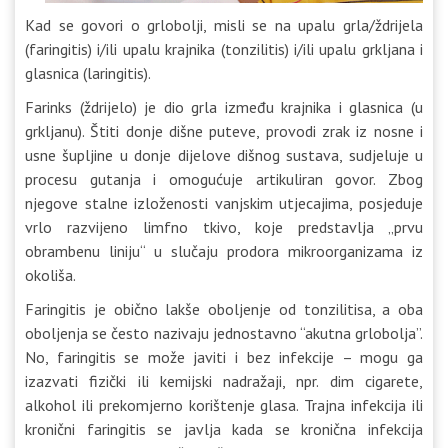
Kad se govori o grlobolji, misli se na upalu grla/ždrijela
(faringitis) i/ili upalu krajnika (tonzilitis) i/ili upalu grkljana i
glasnica (laringitis).
Farinks (ždrijelo) je dio grla između krajnika i glasnica (u
grkljanu). Štiti donje dišne puteve, provodi zrak iz nosne i
usne šupljine u donje dijelove dišnog sustava, sudjeluje u
procesu gutanja i omogućuje artikuliran govor. Zbog
njegove stalne izloženosti vanjskim utjecajima, posjeduje
vrlo razvijeno limfno tkivo, koje predstavlja „prvu
obrambenu liniju“ u slučaju prodora mikroorganizama iz
okoliša.
Faringitis je obično lakše oboljenje od tonzilitisa, a oba
oboljenja se često nazivaju jednostavno “akutna grlobolja”.
No, faringitis se može javiti i bez infekcije – mogu ga
izazvati fizički ili kemijski nadražaji, npr. dim cigarete,
alkohol ili prekomjerno korištenje glasa. Trajna infekcija ili
kronični faringitis se javlja kada se kronična infekcija