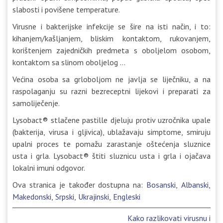
slabosti i povišene temperature.
Virusne i bakterijske infekcije se šire na isti način, i to:
kihanjem/kašljanjem, bliskim kontaktom, rukovanjem,
korištenjem zajedničkih predmeta s oboljelom osobom,
kontaktom sa slinom oboljelog …
Većina osoba sa grloboljom ne javlja se liječniku, a na
raspolaganju su razni bezreceptni lijekovi i preparati za
samoliječenje.
Lysobact® stlačene pastille djeluju protiv uzročnika upale
(bakterija, virusa i gljivica), ublažavaju simptome, smiruju
upalni proces te pomažu zarastanje oštećenja sluznice
usta i grla. Lysobact® štiti sluznicu usta i grla i ojačava
lokalni imuni odgovor.
Ova stranica je također dostupna na:
Bosanski
Albanski
Makedonski
Srpski
Ukrajinski
Engleski
Post
Kako razlikovati virusnu i