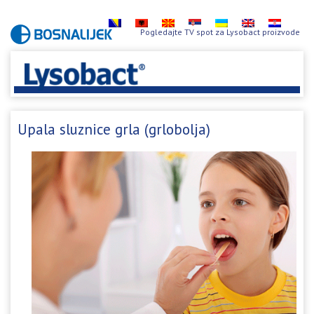
Pogledajte TV spot za Lysobact proizvode
Upala sluznice grla (grlobolja)