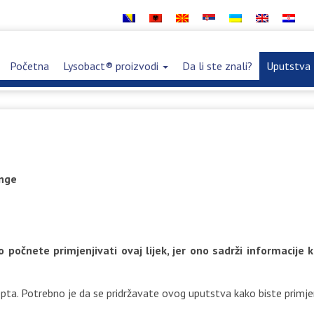
Početna
Lysobact® proizvodi
Da li ste znali?
Uputstva 
nge
 počnete primjenjivati ovaj lijek, jer ono sadrži informacije 
cepta. Potrebno je da se pridržavate ovog uputstva kako biste prim