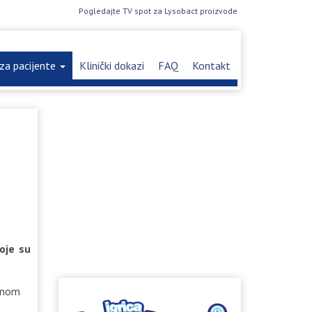
Pogledajte TV spot za Lysobact proizvode
za pacijente
Klinički dokazi
FAQ
Kontakt
koje su
jenom