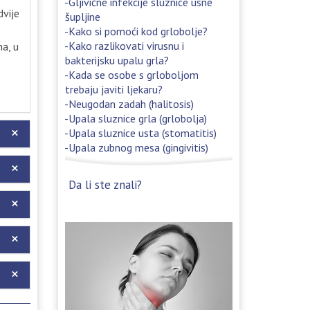
Gljivične infekcije sluznice usne
dvije
šupljine
Kako si pomoći kod grlobolje?
Kako razlikovati virusnu i
ma, u
bakterijsku upalu grla?
Kada se osobe s grloboljom
trebaju javiti ljekaru?
Neugodan zadah (halitosis)
Upala sluznice grla (grlobolja)
Upala sluznice usta (stomatitis)
Upala zubnog mesa (gingivitis)
Da li ste znali?