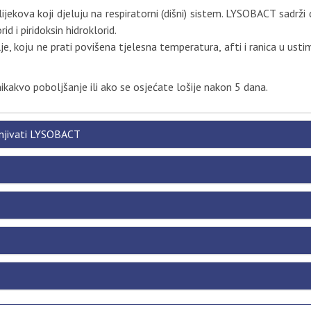
ijekova koji djeluju na respiratorni (dišni) sistem. LYSOBACT sadrži 
d i piridoksin hidroklorid.
je, koju ne prati povišena tjelesna temperatura, afti i ranica u usti
nikakvo poboljšanje ili ako se osjećate lošije nakon 5 dana.
enjivati LYSOBACT