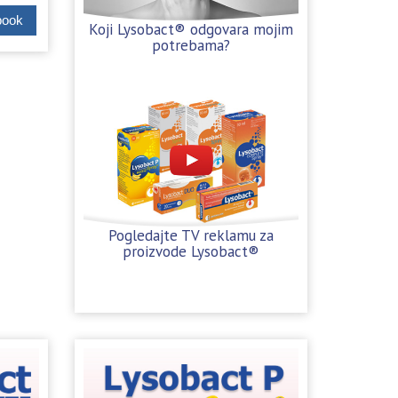
book
Koji Lysobact® odgovara mojim
potrebama?
Pogledajte TV reklamu za
proizvode Lysobact®