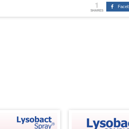
1
Face
SHARES