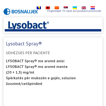
Pogledajte TV spot za Lysobact proizvode
Lysobact Spray®
UDHËZUES PËR PACIENTË
LYSOBACT Spray® me aromë anisi
LYSOBACT Spray® me aromë mente
(20 + 1,5) mg/ml
Spërkatës për mukozën e gojës, solucion
lizozimë/cetilpiridinë