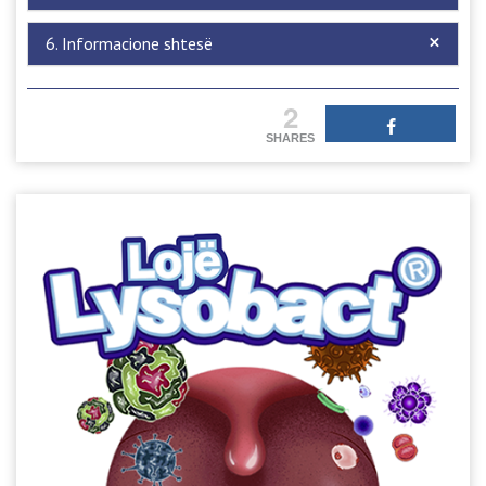
6. Informacione shtesë
2
SHARES