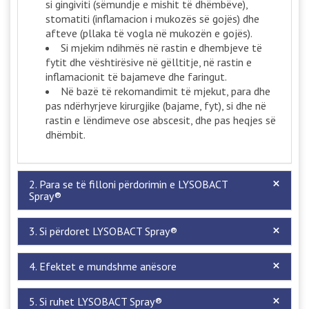
si gingiviti (sëmundje e mishit të dhëmbëve),
stomatiti (inflamacion i mukozës së gojës) dhe
afteve (pllaka të vogla në mukozën e gojës).
Si mjekim ndihmës në rastin e dhembjeve të
fytit dhe vështirësive në gëlltitje, në rastin e
inflamacionit të bajameve dhe faringut.
Në bazë të rekomandimit të mjekut, para dhe
pas ndërhyrjeve kirurgjike (bajame, fyt), si dhe në
rastin e lëndimeve ose abscesit, dhe pas heqjes së
dhëmbit.
2. Para se të filloni përdorimin e LYSOBACT
Spray®
3. Si përdoret LYSOBACT Spray®
4. Efektet e mundshme anësore
5. Si ruhet LYSOBACT Spray®