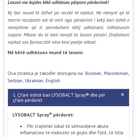
Lexoni me kujdes këtë udhëzues përpara përdorimit!
Ky bar mund të blihet pa recetë të mjekut. Në mënyrë që të
merrni rezultatin më të mirë nga përdorimi i këtij bari është e
nevojshme që ti përmbaheni këtij udhëzuesi. Udhëzuesin
ruajeni. Mbase do të keni nevojë ta lexoni përsëri. Drejtohuni
mjekut ose farmacistit nëse keni pyetje shtesë.
Në këtë udhëzues mund të lexoni:
Ova stranica je također dostupna na:
Bosnian
Macedonian
Serbian
Ukrainian
English
1. Çfarë është bari LYSOBACT Spray® dhe për
çfarë përdoret
LYSOBACT Spray
përdoret:
®
Për trajtimin lokal të sëmundjeve akute
inflamatore të mukozës së gojës dhe fytit, të tilla