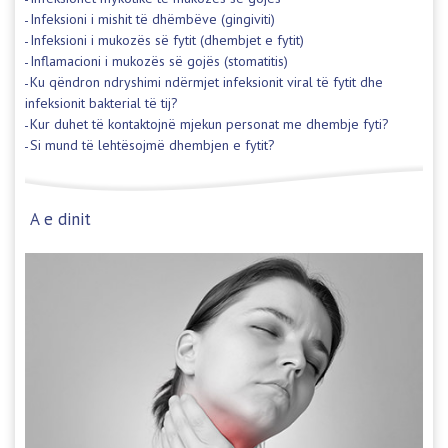
Infeksioni i mishit të dhëmbëve (gingiviti)
Infeksioni i mukozës së fytit (dhembjet e fytit)
Inflamacioni i mukozës së gojës (stomatitis)
Ku qëndron ndryshimi ndërmjet infeksionit viral të fytit dhe
infeksionit bakterial të tij?
Kur duhet të kontaktojnë mjekun personat me dhembje fyti?
Si mund të lehtësojmë dhembjen e fytit?
A e dinit