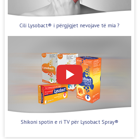
Cili Lysobact® i përgjigjet nevojave të mia ?
Shikoni spotin e ri TV për Lysobact Spray®