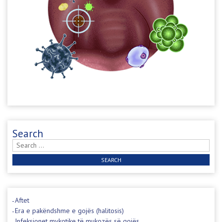
Search
Search
for:
Aftet
Era e pakëndshme e gojës (halitosis)
Infeksionet mykotike të mukozës së gojës