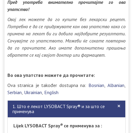
Пред употреба внимателно прочитајте го ова
упатство!
Овој лек можете да го купите без лекарски рецепт.
Пoтребно е да се придржувате кон ова упатство како со
примена на лекот би ги добила најдобрите резуалтати.
Сочувајте го упатството. Можеби ќе сакате повторно
да го прочитате. Ако имате дополнителни прашања
обратете се кај својот доктор или фармацевт.
Во ова упатство можете да прочитате:
Ova stranica je također dostupna na:
Bosnian
Albanian
Serbian
Ukrainian
English
1. Што е лекот LYSOBACT Spray® и за што се
применува
Lijek LYSOBACT Spray
се применува за :
®