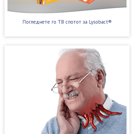
Погледнете го ТВ спотот за Lysobact®