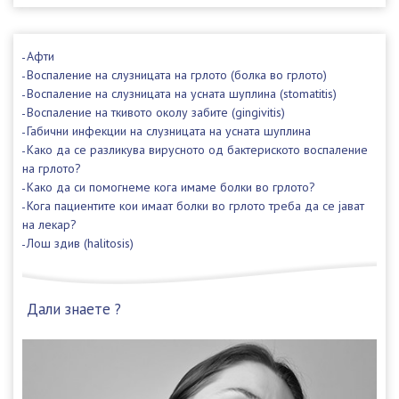
Афти
Воспаление на слузницата на грлото (болка во грлото)
Воспаление на слузницата на усната шуплина (stomatitis)
Воспаление на ткивото околу забите (gingivitis)
Габични инфекции на слузницата на усната шуплина
Како да се разликува вирусното од бактериското воспаление
на грлото?
Како да си помогнеме кога имаме болки во грлото?
Кога пациентите кои имаат болки во грлото треба да се јават
на лекар?
Лош здив (halitosis)
Дали знаете ?