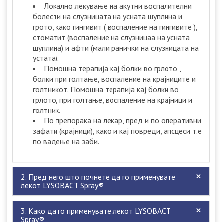
Локално лекување на акутни воспалителни
болести на слузницата на усната шуплина и
грото, како гингивит ( воспаление на гингивите ),
стоматит (воспаление на слузницаа на усната
шуплина) и афти (мали ранички на слузницата на
устата).
Помошна терапија кај болки во грлото ,
болки при голтање, воспаление на крајниците и
голтникот. Помошна терапија кај болки во
грлото, при голтање, воспаление на крајници и
голтник.
По препорака на лекар, пред и по оперативни
зафати (крајници), како и кај повреди, апсцеси т.е
по вадење на заби.
2. Пред него што почнете да го применувате
лекот LYSOBACT Spray®
3. Како да го применувате лекот LYSOBACT
Spray®