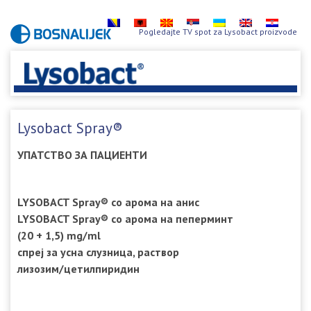
Pogledajte TV spot za Lysobact proizvode
Lysobact Spray®
УПАТСТВО ЗА ПАЦИЕНТИ
LYSOBACT Spray® со арома на анис
LYSOBACT Spray® со арома на пеперминт
(20 + 1,5) mg/ml
спреј за усна слузница, раствор
лизозим/цетилпиридин