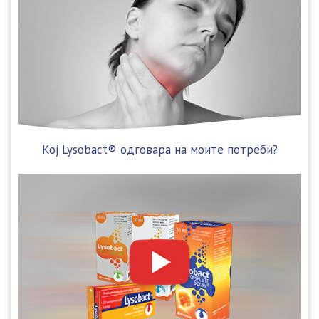
Koј Lysobact® одговара на моите потреби?