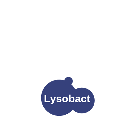
Погледнете го ТВ спотот за Lysobact®
Lysobact