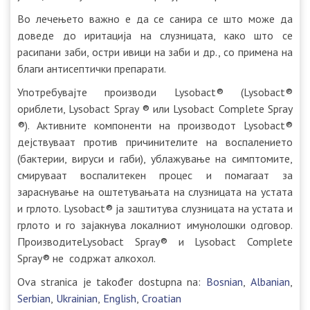
Во лечењето важно е да се санира се што може да
доведе до иритација на слузницата, како што се
расипани заби, остри ивици на заби и др., со примена на
благи антисептички препарати.
Употребувајте производи Lysobact® (Lysobact®
ориблети, Lysobact Spray ® или Lysobact Complete Spray
®). Активните компоненти на производот Lysobact®
дејствуваат против причинителите на воспалението
(бактерии, вируси и габи), ублажување на симптомите,
смируваат воспалитекен процес и помагаат за
зараснување на оштетувањата на слузницата на устата
и грлото. Lysobact® ја заштитува слузницата на устата и
грлото и го зајакнува локалниот имунолошки одговор.
ПроизводитеLysobact Spray® и Lysobact Complete
Spray® не содржат алкохол.
Ova stranica je također dostupna na:
Bosnian
Albanian
Serbian
Ukrainian
English
Croatian