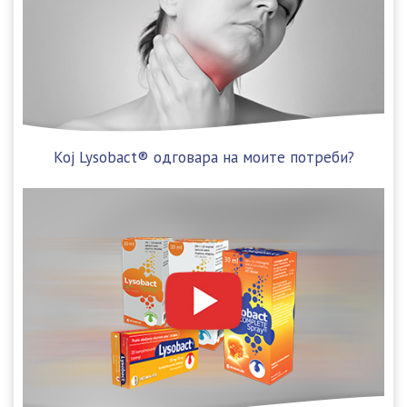
Koј Lysobact® одговара на моите потреби?