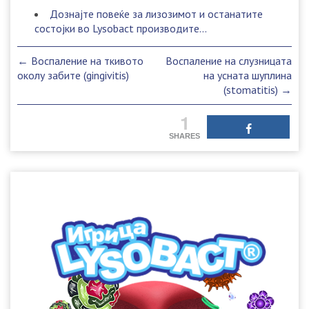
Дознајте повеќе за лизозимот и останатите
состојки во Lysobact производите...
Post
←
Воспаление на ткивото
Воспаление на слузницата
navigation
околу забите (gingivitis)
на усната шуплина
(stomatitis)
→
1
SHARES