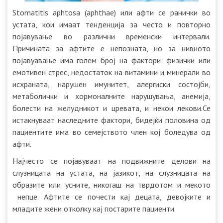
Stomatitis aphtosa (aphthae) или афти се ранички во
устата, кои имаат тенденција за често и повторно
појавување во различни временски интервали.
Причината за афтите е непозната, но за нивното
појавуавање има голем број на фактори: физички или
емотивен стрес, недостаток на витамини и минерали во
исхраната, нарушен имунитет, алергиски состојби,
метаболички и хормоналните нарушувања, анемија,
болести на желудникот и цревата, и некои лекови.Се
истакнуваат наследните фактори, бидејќи половина од
пациентите има во семејството член кој боледува од
афти.
Најчесто се појавуваат на подвижните делови на
слузницата на устата, на јазикот, на слузницата на
образите или усните, никогаш на тврдотом и мекото
непце. Афтите се почести кај децата, девојките и
младите жени отколку кај постарите пациенти.