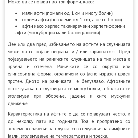
Може да се појават во три форми, како:
мали афти (помали од 1 см и многу болни)
големи афти (поголеми од 1 cm, а не се болни)
афти како херпес таканаречени херпетиформни
афти (многубројни мали болни ранички)
Ден или два пред избивањето на афтите на слузницата
може да се појави пецкање и / или зарипнатост. Пред
појавувањето на раничките, слузницата на тие места е
црвена и отечена. Раничките се со округла или
елипсовидна форма, ограничени со јасно изразен црвен
прстен. Дното на раничката е белузлаво. Афтозните
оштетувања на слузницата се многу болни, а болката се
зголемува при зборење, јадење и сите мускулни
движење.
Карактеристика на афтите е да се појавуваат често, и
до неколку пати во годината. Тоа е пропратено со
зголемено лачење на плунка, со отекување на лимфните
јазли, зголемување на температурата и треска.