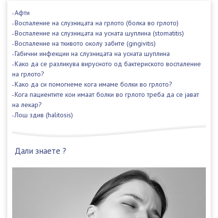
Афти
Воспаление на слузницата на грлото (болка во грлото)
Воспаление на слузницата на усната шуплина (stomatitis)
Воспаление на ткивото околу забите (gingivitis)
Габични инфекции на слузницата на усната шуплина
Како да се разликува вирусното од бактериското воспаление
на грлото?
Како да си помогнеме кога имаме болки во грлото?
Кога пациентите кои имаат болки во грлото треба да се јават
на лекар?
Лош здив (halitosis)
Дали знаете ?