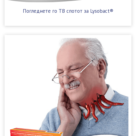
Погледнете го ТВ спотот за Lysobact®