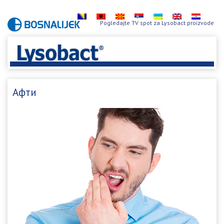
Pogledajte TV spot za Lysobact proizvode
Афти